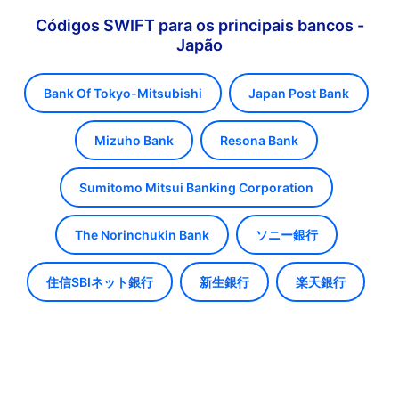
Códigos SWIFT para os principais bancos -
Japão
Bank Of Tokyo-Mitsubishi
Japan Post Bank
Mizuho Bank
Resona Bank
Sumitomo Mitsui Banking Corporation
The Norinchukin Bank
ソニー銀行
住信SBIネット銀行
新生銀行
楽天銀行