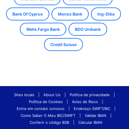
Bank Of Cyprus
Monzo Bank
Ing-Diba
Wells Fargo Bank
BDO Unibank
Credit Suisse
Sites locais
|
About Us
|
Política de privacidade
|
Política de Cookies
|
Aviso de Risco
|
Entre em contato conosco
|
Endereço SWIFT/BIC
|
Como Saber O Meu BIC/SWIFT
|
Validar IBAN
|
Conferir o código BSB
|
Calcular IBAN