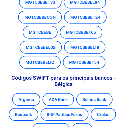
MGTCBEBET33
MGTCBEBEL84
MGTCBEBECON
MGTCBEBET24
MGTCBEBE
MGTCBEBET65
MGTCBEBEL02
MGTCBEBEL18
MGTCBEBELIQ
MGTCBEBET54
Códigos SWIFT para os principais bancos -
Bélgica
Argenta
AXA Bank
Belfius Bank
Beobank
BNP Paribas Fortis
Crelan