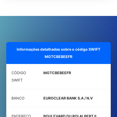
Informações detalhadas sobre o código SWIFT
MGTCBEBEEFR
CÓDIGO
MGTCBEBEEFR
SWIFT
BANCO
EUROCLEAR BANK S.A / N.V
ENDEREÇO
BOULEVARD DU ROI ALBERT II