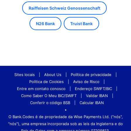
Raiffeisen Schweiz Genossenschaft
N26 Bank
Truist Bank
Sites locais
|
About Us
|
Política de privacidade
|
Política de Cookies
|
Aviso de Risco
|
Entre em contato conosco
|
Endereço SWIFT/BIC
|
Como Saber O Meu BIC/SWIFT
|
Validar IBAN
|
Conferir o código BSB
|
Calcular IBAN
•
O Bank.Codes é de propriedade da Wise Payments Ltd. ("nós",
"nós"), uma empresa incorporada sob as leis da Inglaterra e do
País de Gales com a empresa número 07209813.