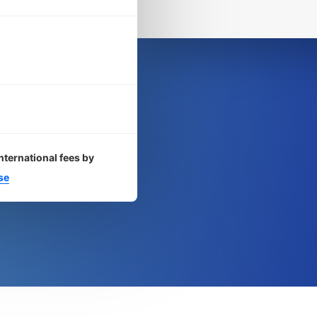
nternational fees by
se