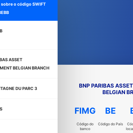
 sobre o código SWIFT
BEBB
B
IBAS ASSET
MENT BELGIAN BRANCH
BNP PARIBAS ASSE
TAGNE DU PARC 3
BELGIAN B
FIMG
BE
S
Código do
Código do País
Cód
banco
loca