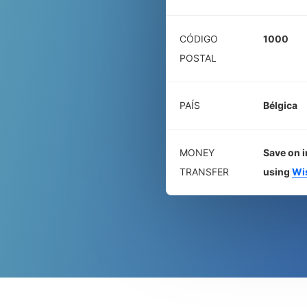
CÓDIGO
1000
POSTAL
PAÍS
Bélgica
MONEY
Save on i
TRANSFER
using
Wi