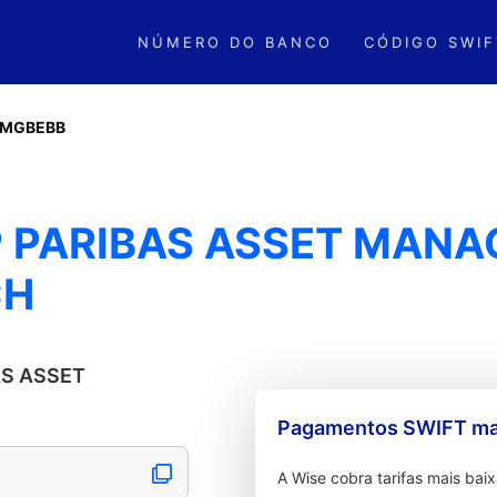
NÚMERO DO BANCO
CÓDIGO SWIF
IMGBEBB
P PARIBAS ASSET MAN
CH
AS ASSET
Pagamentos SWIFT mai
A Wise cobra tarifas mais ba