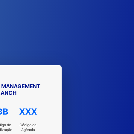
T MANAGEMENT
RANCH
BB
XXX
igo de
Código da
lização
Agência