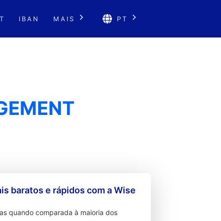
T
IBAN
MAIS
PT
AGEMENT
s baratos e rápidos com a Wise
ixas quando comparada à maioria dos