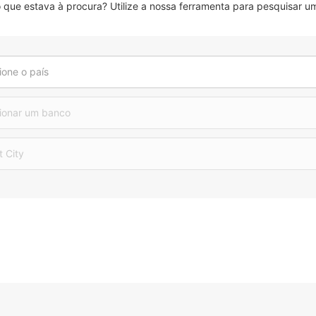
que estava à procura? Utilize a nossa ferramenta para pesquisar um
ione o país
ionar um banco
t City