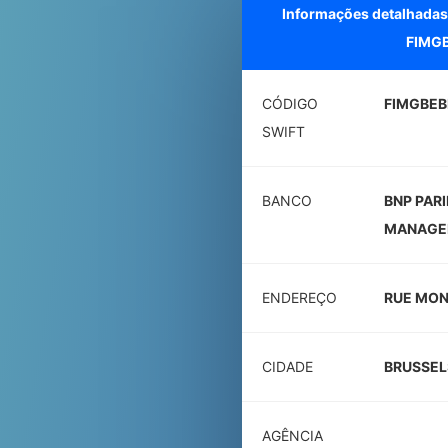
Informações detalhadas
FIMG
CÓDIGO
FIMGBEB
SWIFT
BANCO
BNP PAR
MANAGE
ENDEREÇO
RUE MON
CIDADE
BRUSSEL
AGÊNCIA