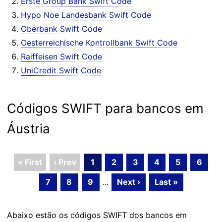
Erste Group Bank Swift Code
Hypo Noe Landesbank Swift Code
Oberbank Swift Code
Oesterreichische Kontrollbank Swift Code
Raiffeisen Swift Code
UniCredit Swift Code
Códigos SWIFT para bancos em
Áustria
« First
‹ Prev
1
2
3
4
5
6
7
8
9
...
Next ›
Last »
Abaixo estão os códigos SWIFT dos bancos em