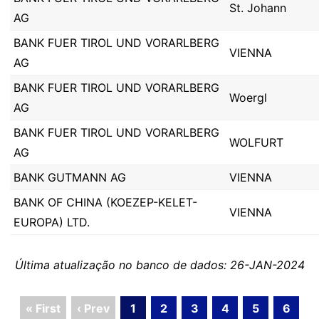
St. Johann
AG
BANK FUER TIROL UND VORARLBERG
VIENNA
AG
BANK FUER TIROL UND VORARLBERG
Woergl
AG
BANK FUER TIROL UND VORARLBERG
WOLFURT
AG
BANK GUTMANN AG
VIENNA
BANK OF CHINA (KOEZEP-KELET-
VIENNA
EUROPA) LTD.
Última atualização no banco de dados: 26-JAN-2024
« First
‹ Prev
1
2
3
4
5
6