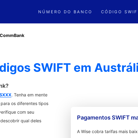
NÚMERO DO BANCO
CÓDIGO SWIF
CommBank
igos SWIFT em Austrál
nk?
SXXX
. Tenha em mente
ara os diferentes tipos
verifique com seu
Pagamentos SWIFT mai
descobrir qual deles
A Wise cobra tarifas mais ba