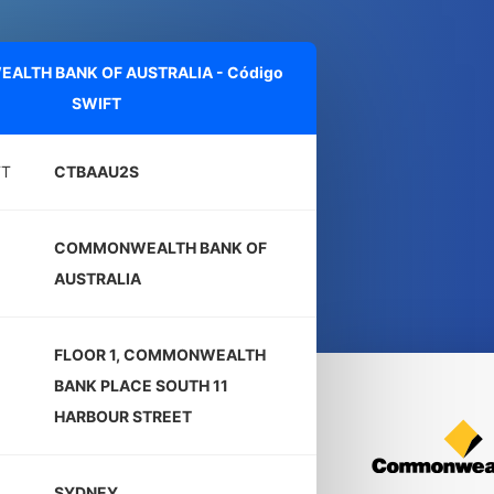
LTH BANK OF AUSTRALIA - Código
SWIFT
FT
CTBAAU2S
COMMONWEALTH BANK OF
AUSTRALIA
FLOOR 1, COMMONWEALTH
BANK PLACE SOUTH 11
HARBOUR STREET
SYDNEY