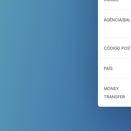
AGÊNCIA/BA
CÓDIGO POS
PAÍS
MONEY
TRANSFER