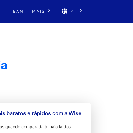
T
IBAN
MAIS
PT
ia
s baratos e rápidos com a Wise
ixas quando comparada à maioria dos