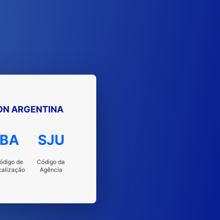
ON ARGENTINA
BA
SJU
ódigo de
Código da
calização
Agência