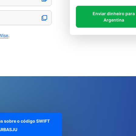
Enviar dinheiro para
Argentina
Wise
.
as sobre o código SWIFT
RBASJU