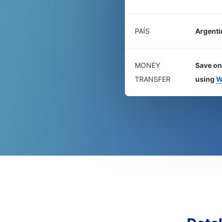
PAÍS
Argenti
MONEY
Save on
TRANSFER
using
W