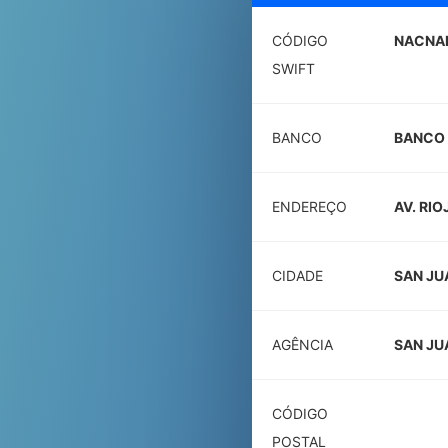
CÓDIGO
NACNA
SWIFT
BANCO
BANCO 
ENDEREÇO
AV. RIO
CIDADE
SAN JU
AGÊNCIA
SAN JU
CÓDIGO
POSTAL