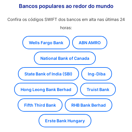
Bancos populares ao redor do mundo
Confira os códigos SWIFT dos bancos em alta nas últimas 24
horas:
Wells Fargo Bank
ABN AMRO
National Bank of Canada
State Bank of India (SBI)
Ing-Diba
Hong Leong Bank Berhad
Truist Bank
Fifth Third Bank
RHB Bank Berhad
Erste Bank Hungary