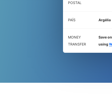
POSTAL
PAÍS
Argélia
MONEY
Save on
TRANSFER
using
W