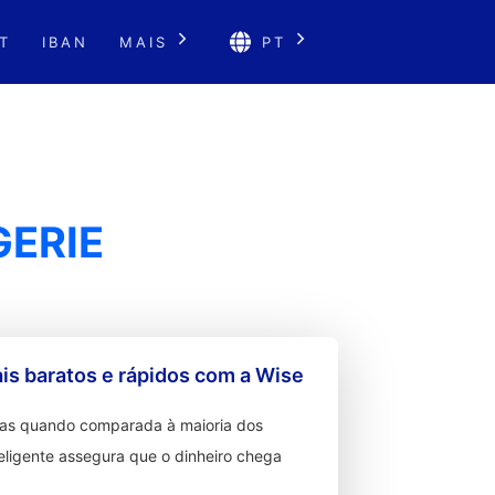
T
IBAN
MAIS
PT
GERIE
s baratos e rápidos com a Wise
ixas quando comparada à maioria dos
teligente assegura que o dinheiro chega