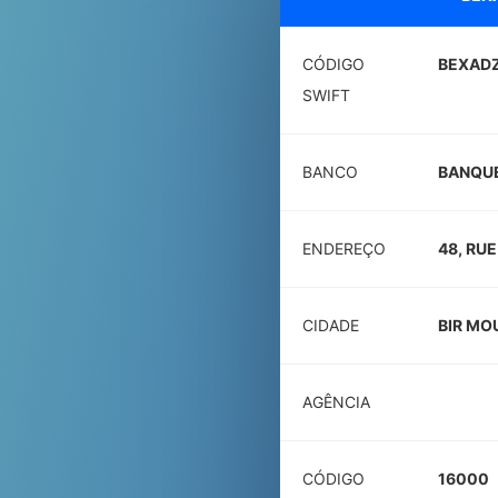
CÓDIGO
BEXAD
SWIFT
BANCO
BANQUE
ENDEREÇO
48, RU
CIDADE
BIR MO
AGÊNCIA
CÓDIGO
16000