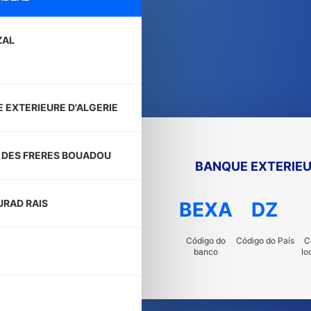
ZAL
 EXTERIEURE D'ALGERIE
E DES FRERES BOUADOU
BANQUE EXTERIEU
URAD RAIS
BEXA
DZ
Código do
Código do País
C
banco
lo