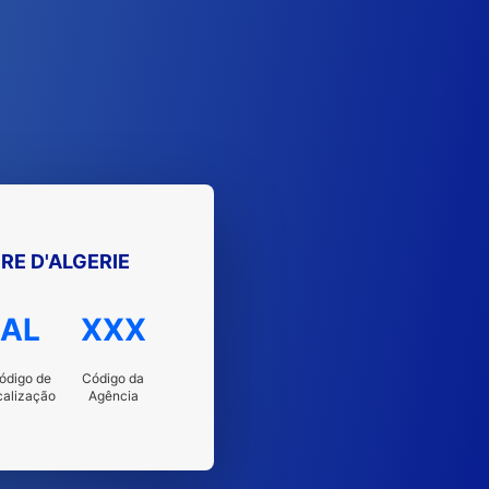
RE D'ALGERIE
AL
XXX
ódigo de
Código da
calização
Agência