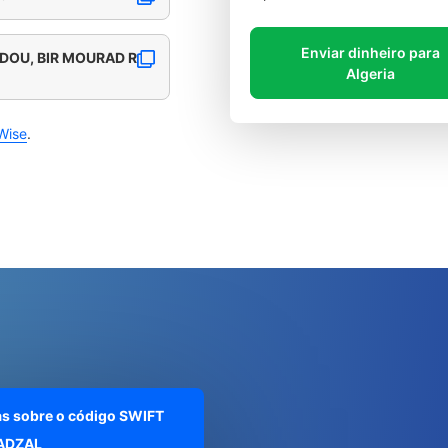
Enviar dinheiro para
ADOU, BIR MOURAD R
Algeria
Wise
.
as sobre o código SWIFT
ADZAL