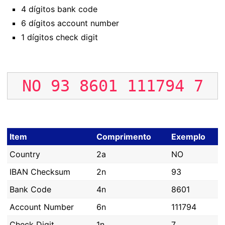
4 dígitos bank code
6 dígitos account number
1 dígitos check digit
NO
93
8601
111794
7
Item
Comprimento
Exemplo
Country
2a
NO
IBAN Checksum
2n
93
Bank Code
4n
8601
Account Number
6n
111794
Check Digit
1n
7