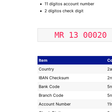
11 dígitos account number
2 dígitos check digit
MR
13
00020
Item
C
Country
2a
IBAN Checksum
2n
Bank Code
5n
Branch Code
5n
Account Number
11