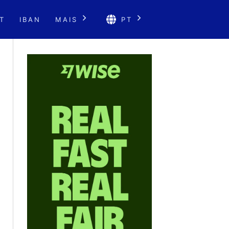
T
IBAN
MAIS
PT