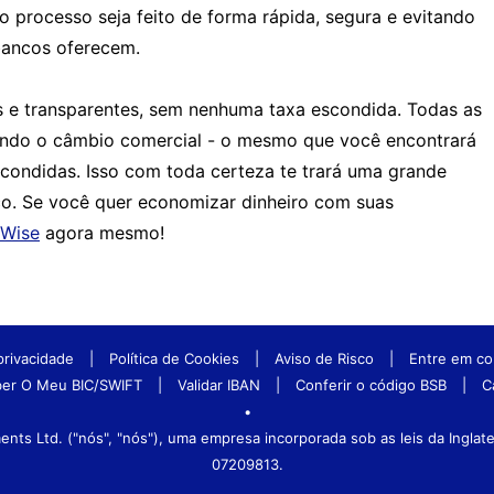
o processo seja feito de forma rápida, segura e evitando
 bancos oferecem.
s e transparentes, sem nenhuma taxa escondida. Todas as
zando o câmbio comercial - o mesmo que você encontrará
condidas. Isso com toda certeza te trará uma grande
. Se você quer economizar dinheiro com suas
Wise
agora mesmo!
 privacidade
|
Política de Cookies
|
Aviso de Risco
|
Entre em co
er O Meu BIC/SWIFT
|
Validar IBAN
|
Conferir o código BSB
|
C
•
ts Ltd. ("nós", "nós"), uma empresa incorporada sob as leis da Ingla
07209813.