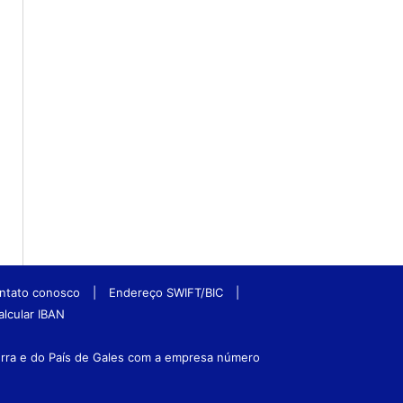
ntato conosco
|
Endereço SWIFT/BIC
|
alcular IBAN
terra e do País de Gales com a empresa número