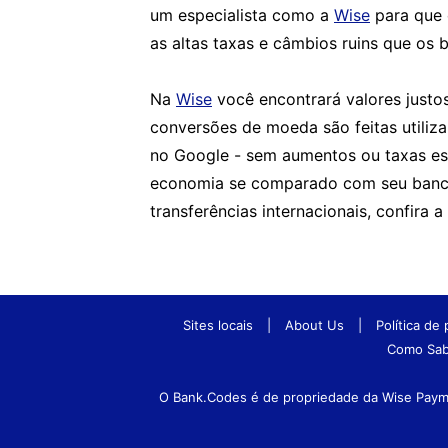
um especialista como a
Wise
para que 
as altas taxas e câmbios ruins que os
Na
Wise
você encontrará valores justo
conversões de moeda são feitas utili
no Google - sem aumentos ou taxas es
economia se comparado com seu banco
transferências internacionais, confira a
Sites locais
|
About Us
|
Política de
Como Sab
O Bank.Codes é de propriedade da Wise Paymen