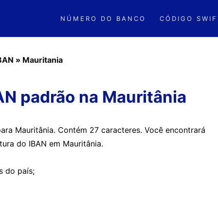
NÚMERO DO BANCO
CÓDIGO SWIF
IBAN
»
Mauritania
AN padrão na Mauritânia
para Mauritânia. Contém 27 caracteres. Você encontrará
utura do IBAN em Mauritânia.
s do país;