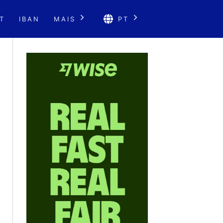
T
IBAN
MAIS
PT