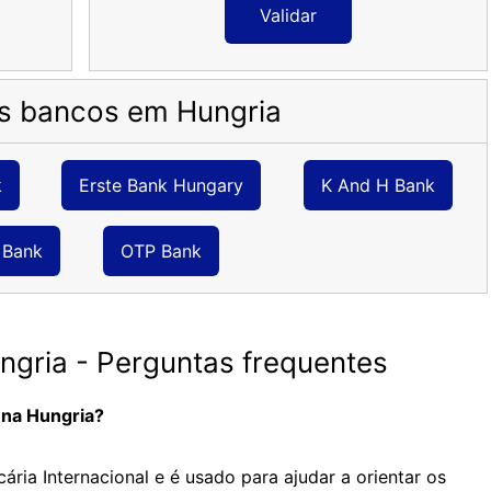
Validar
is bancos em Hungria
k
Erste Bank Hungary
K And H Bank
 Bank
OTP Bank
gria - Perguntas frequentes
 na Hungria?
ria Internacional e é usado para ajudar a orientar os