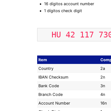
16 dígitos account number
1 dígitos check digit
HU
42
117
73
Item
Comp
Country
2a
IBAN Checksum
2n
Bank Code
3n
Branch Code
4n
Account Number
16n