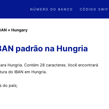
NÚMERO DO BANCO
CÓDIGO SWIF
IBAN
»
Hungary
BAN padrão na Hungria
para Hungria. Contém 28 caracteres. Você encontrará
utura do IBAN em Hungria.
s do país;