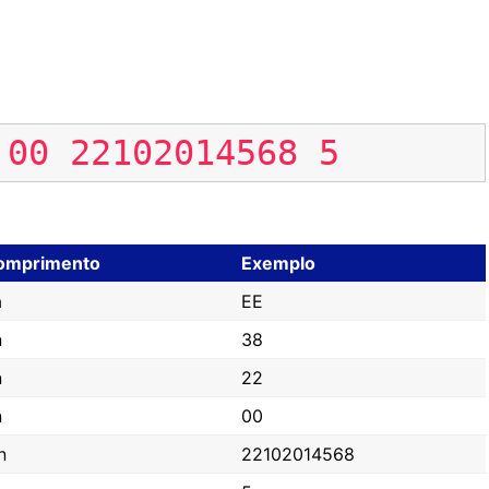
00
22102014568
5
omprimento
Exemplo
a
EE
n
38
n
22
n
00
n
22102014568