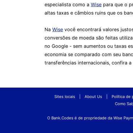
especialista como a
Wise
para que o pr
altas taxas e câmbios ruins que os ba
Na
Wise
você encontrará valores justo
conversões de moeda são feitas utili
no Google - sem aumentos ou taxas es
economia se comparado com seu banco
transferências internacionais, confira a
Sites locais
|
About Us
|
Política de
Como Sab
O Bank.Codes é de propriedade da Wise Paymen