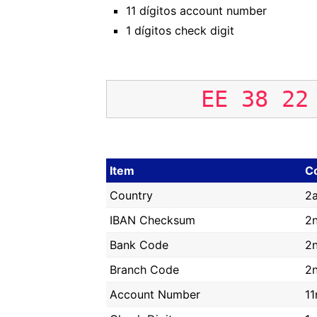
11 dígitos account number
1 dígitos check digit
EE
38
22
Item
C
Country
2
IBAN Checksum
2
Bank Code
2
Branch Code
2
Account Number
11