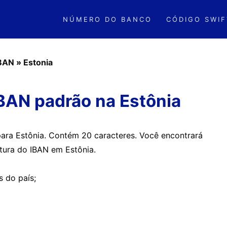
NÚMERO DO BANCO
CÓDIGO SWIF
IBAN
»
Estonia
BAN padrão na Estônia
para Estônia. Contém 20 caracteres. Você encontrará
utura do IBAN em Estônia.
s do país;