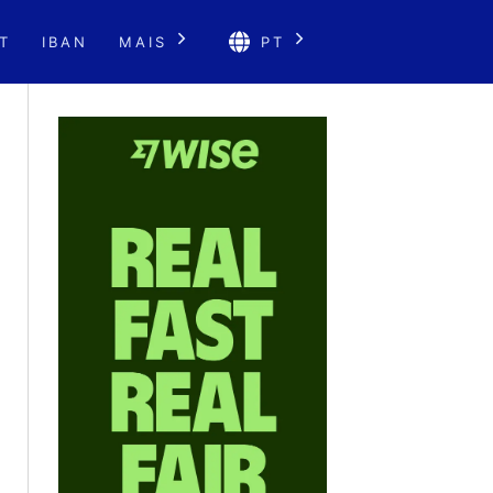
T
IBAN
MAIS
PT