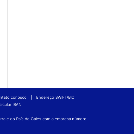
ntato conosco
|
Endereço SWIFT/BIC
|
alcular IBAN
terra e do País de Gales com a empresa número