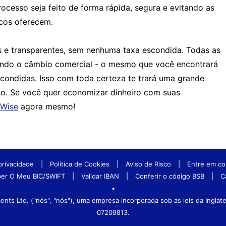
ocesso seja feito de forma rápida, segura e evitando as
ncos oferecem.
s e transparentes, sem nenhuma taxa escondida. Todas as
zando o câmbio comercial - o mesmo que você encontrará
condidas. Isso com toda certeza te trará uma grande
. Se você quer economizar dinheiro com suas
Wise
agora mesmo!
 privacidade
|
Política de Cookies
|
Aviso de Risco
|
Entre em co
er O Meu BIC/SWIFT
|
Validar IBAN
|
Conferir o código BSB
|
C
•
ts Ltd. ("nós", "nós"), uma empresa incorporada sob as leis da Ingla
07209813.