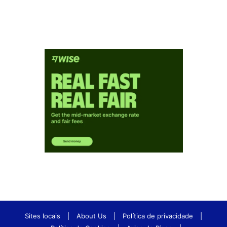
Sites locais
|
About Us
|
Política de privacidade
|