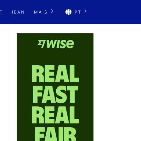
T
IBAN
MAIS
PT