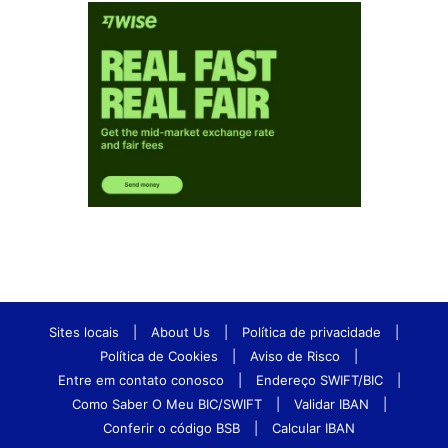
Sites locais
|
About Us
|
Política de privacidade
|
Política de Cookies
|
Aviso de Risco
|
Entre em contato conosco
|
Endereço SWIFT/BIC
|
Como Saber O Meu BIC/SWIFT
|
Validar IBAN
|
Conferir o código BSB
|
Calcular IBAN